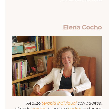
Elena Cocho
Realizo
terapia individual
con adultos,
atiendo
parejas
, asesoro a
padres
en temas