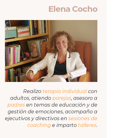
Elena Cocho
Realizo
terapia individual
con
adultos, atiendo
parejas
, asesoro a
padres
en temas de educación y de
gestión de emociones, acompaño a
ejecutivos y directivos en
sesiones de
coaching
e imparto
talleres
.