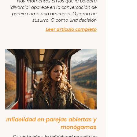
Hay momentos en los que la palabra
“divorcio” aparece en la conversación de
pareja como una amenaza. O como un
susurro. O como una decisión
Leer artículo completo
Infidelidad en parejas abiertas y
monógamas
Durante años, la infidelidad parecía un