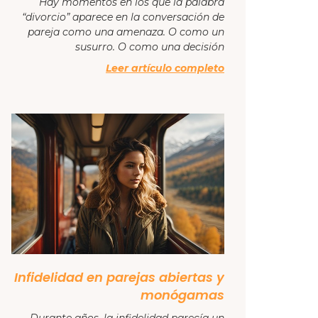
Hay momentos en los que la palabra
“divorcio” aparece en la conversación de
pareja como una amenaza. O como un
susurro. O como una decisión
Leer artículo completo
Infidelidad en parejas abiertas y
monógamas
Durante años, la infidelidad parecía un