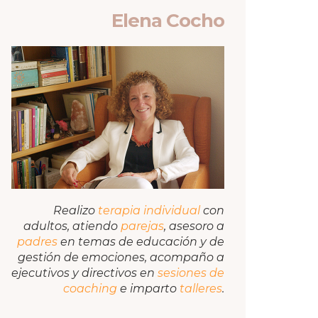
Elena Cocho
Realizo
terapia individual
con
adultos, atiendo
parejas
, asesoro a
padres
en temas de educación y de
gestión de emociones, acompaño a
ejecutivos y directivos en
sesiones de
coaching
e imparto
talleres
.