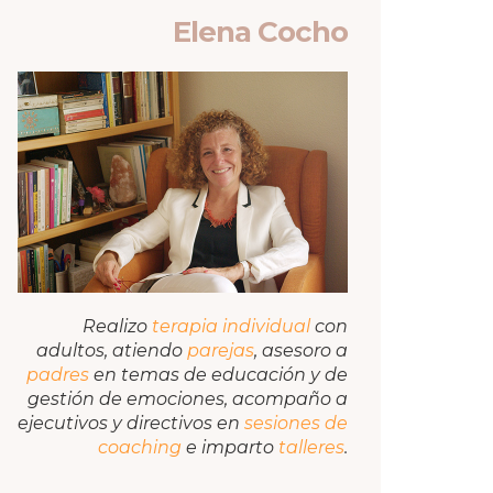
Elena Cocho
Realizo
terapia individual
con
adultos, atiendo
parejas
, asesoro a
padres
en temas de educación y de
gestión de emociones, acompaño a
ejecutivos y directivos en
sesiones de
coaching
e imparto
talleres
.