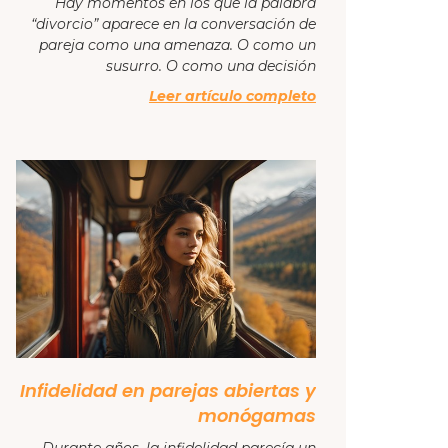
Hay momentos en los que la palabra
“divorcio” aparece en la conversación de
pareja como una amenaza. O como un
susurro. O como una decisión
Leer artículo completo
Infidelidad en parejas abiertas y
monógamas
Durante años, la infidelidad parecía un