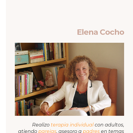
Elena Cocho
Realizo
terapia individual
con adultos,
atiendo
parejas
, asesoro a
padres
en temas