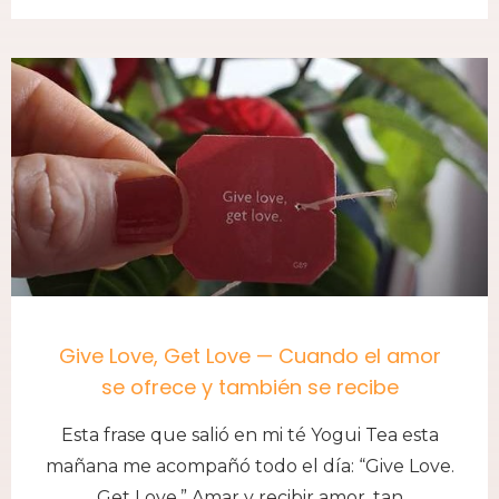
Give Love, Get Love — Cuando el amor
se ofrece y también se recibe
Esta frase que salió en mi té Yogui Tea esta
mañana me acompañó todo el día: “Give Love.
Get Love.” Amar y recibir amor, tan